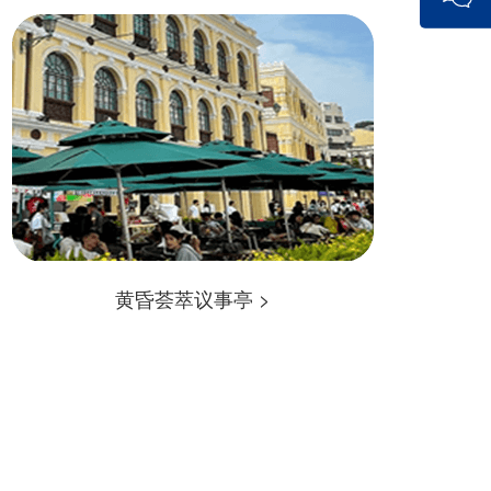
黄昏荟萃议事亭 >