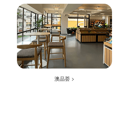
澳品荟 >