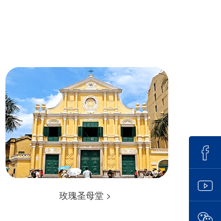
玫瑰圣母堂 >