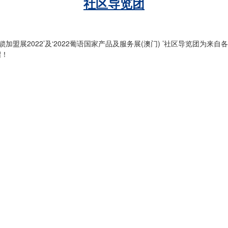
社区导览团
锁加盟展2022’及‘2022葡语国家产品及服务展(澳门) ’社区导览团
绍！